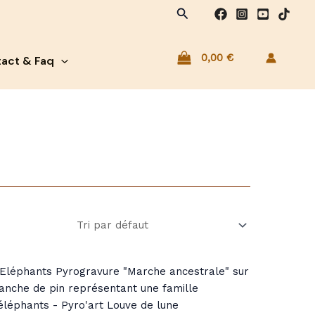
Rechercher
0,00
€
act & Faq