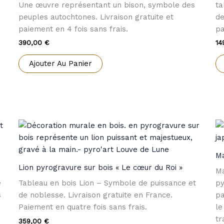
Une œuvre représentant un bison, symbole des
ta
peuples autochtones. Livraison gratuite et
de
paiement en 4 fois sans frais.
pa
390,00
€
14
Ajouter Au Panier
Ma
Lion pyrogravure sur bois « Le cœur du Roi »
Ma
e
Tableau en bois Lion – Symbole de puissance et
py
s
de noblesse. Livraison gratuite en France.
pa
Paiement en quatre fois sans frais.
le
tr
359,00
€