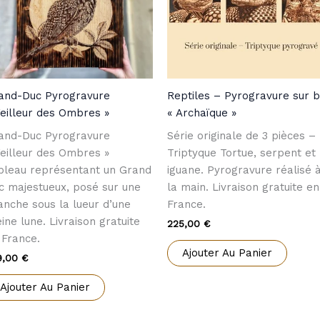
and-Duc Pyrogravure
Reptiles – Pyrogravure sur b
Veilleur des Ombres »
« Archaïque »
and-Duc Pyrogravure
Série originale de 3 pièces –
Veilleur des Ombres »
Triptyque Tortue, serpent et
bleau représentant un Grand
iguane. Pyrogravure réalisé 
c majestueux, posé sur une
la main. Livraison gratuite en
anche sous la lueur d’une
France.
eine lune. Livraison gratuite
225,00
€
 France.
Ajouter Au Panier
9,00
€
Ajouter Au Panier