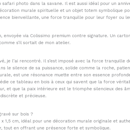
 safari photo dans la savane. Il est aussi idéal pour un anni
écoration murale spirituelle et un objet totem symbolique po
ence bienveillante, une force tranquille pour leur foyer ou l
 envoyée via Colissimo premium contre signature. Un carton
omme s’il sortait de mon atelier.
é, je l’ai rencontré. Il s’est imposé avec la force tranquille d
 dans le silence de sa puissance, solide comme la roche, pati
urale, est une résonance muette entre son essence profonde e
 dédie ce tableau en bois à ceux qui savent que la force vérit
r, et que la paix intérieure est le triomphe silencieux des âm
s discrète et précieuse.
ogravé sur bois ?
x 1,5 cm, idéal pour une décoration murale originale et authe
ur, tout en offrant une présence forte et symbolique.