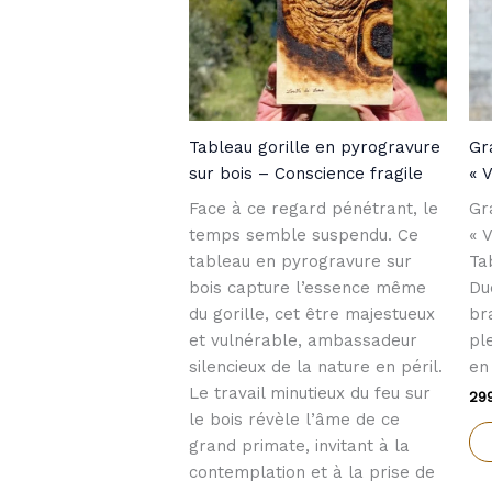
Tableau gorille en pyrogravure
Gr
sur bois – Conscience fragile
« 
Face à ce regard pénétrant, le
Gr
temps semble suspendu. Ce
« 
tableau en pyrogravure sur
Ta
bois capture l’essence même
Du
du gorille, cet être majestueux
br
et vulnérable, ambassadeur
pl
silencieux de la nature en péril.
en
Le travail minutieux du feu sur
29
le bois révèle l’âme de ce
grand primate, invitant à la
contemplation et à la prise de