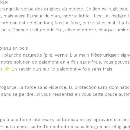
nique
nquille venue des origines du monde. Ce lion ne rugit pas. Il 
 mais aussi l’amour du clan, inébranlable. Il est là, malgré 
e tableau est né d’un long face-à-face, entre lui et moi. Il a f
e bois. Chaque trait de crinière, chaque ombre, chaque lumièr
bleau en bois
 :
planche naturelle (pin), vernie à la main
Pièce unique :
sig
notre solution de paiement en 4 fois sans frais, vous pouvez 
et.
En savoir plus sur le paiement 4 fois sans frais
rogance, la force sans violence, la protection sans domination
t sans se perdre. Si vous ressentez en vous cette douce autori
ge à une force intérieure, ce tableau en pyrogravure sur boi
— notamment celle d’un enfant né sous le signe astrologique