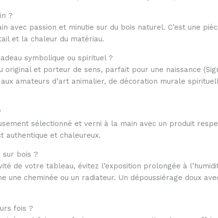
in ?
n avec passion et minutie sur du bois naturel. C’est une pièce
tail et la chaleur du matériau.
cadeau symbolique ou spirituel ?
original et porteur de sens, parfait pour une naissance (Sign
i aux amateurs d’art animalier, de décoration murale spirituel
?
neusement sélectionné et verni à la main avec un produit respe
t authentique et chaleureux.
sur bois ?
té de votre tableau, évitez l’exposition prolongée à l’humidité
 une cheminée ou un radiateur. Un dépoussiérage doux avec u
rs fois ?