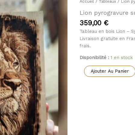
Accueil
/
Tableaux
/ Lion py
Lion pyrogravure s
359,00
€
Tableau en bois Lion – 
Livraison gratuite en Fr
frais.
Disponibilité :
1 en stock
quantité
Ajouter Au Panier
de
Lion
pyrogravure
sur
bois
"Le
cœur
du
Roi"