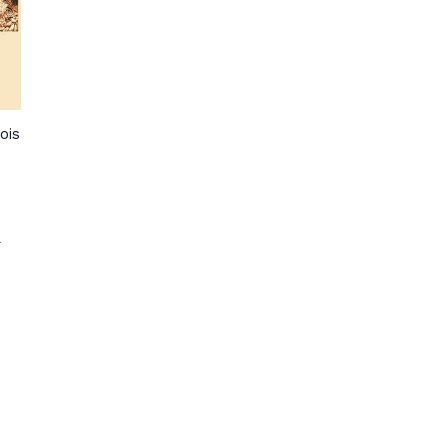
ois
à