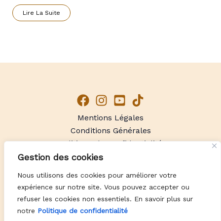
Lire La Suite
Mentions Légales
Conditions Générales
Politique de Confidentialité
Gestion des cookies
Pyro'Art
66 CERET - Pyrénées-Orientales
Nous utilisons des cookies pour améliorer votre
expérience sur notre site. Vous pouvez accepter ou
© 2026 Pyro'Art. Powered by La Dauphinelle.
refuser les cookies non essentiels. En savoir plus sur
notre
Politique de confidentialité