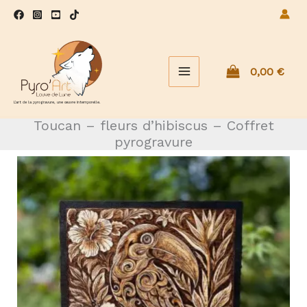
Aller
au
contenu
0,00
€
L'art de la pyrogravure, une œuvre intemporelle.
Toucan – fleurs d’hibiscus – Coffret
pyrogravure