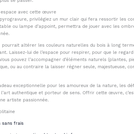
plus se passer.
e espace avec cette œuvre
rogravure, privilégiez un mur clair qui fera ressortir les con
ntable ou lampe d’appoint, permettra de jouer avec les ombres
rnée.
qui pourrait altérer les couleurs naturelles du bois à long ter
ant. Laissez-lui de l’espace pour respirer, pour que le regar
n. Vous pouvez l’accompagner d’éléments naturels (plantes, pie
e, ou au contraire la laisser régner seule, majestueuse, c
deau exceptionnelle pour les amoureux de la nature, les dé
’art authentique et porteur de sens. Offrir cette œuvre, c’e
une artiste passionnée.
litaine
 sans frais