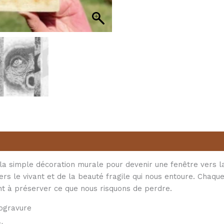
pyrogravure
sur
bois
-
Conscience
fragile
ntaires
la simple décoration murale pour devenir une fenêtre vers la
ers le vivant et de la beauté fragile qui nous entoure. Chaqu
ant à préserver ce que nous risquons de perdre.
rogravure