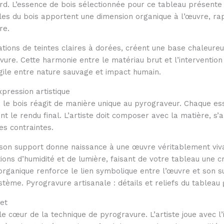
rd. L’essence de bois sélectionnée pour ce tableau présente u
elles du bois apportent une dimension organique à l’œuvre, ra
re.
iations de teintes claires à dorées, créent une base chaleur
ure. Cette harmonie entre le matériau brut et l’intervention
ragile entre nature sauvage et impact humain.
xpression artistique
r, le bois réagit de manière unique au pyrograveur. Chaque 
nt le rendu final. L’artiste doit composer avec la matière, s’a
es contraintes.
t son support donne naissance à une œuvre véritablement viva
ions d’humidité et de lumière, faisant de votre tableau une 
ganique renforce le lien symbolique entre l’œuvre et son suje
tème. Pyrogravure artisanale : détails et reliefs du tableau 
jet
le cœur de la technique de pyrogravure. L’artiste joue avec l’