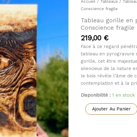
Accueil
/
Tableaux
/ Tableau
Conscience fragile
Tableau gorille en 
Conscience fragile
219,00
€
Face à ce regard pénétr
tableau en pyrogravure 
gorille, cet être majest
silencieux de la nature en
le bois révèle l’âme de c
contemplation et à la pr
Disponibilité :
1 en stock
quantité
Ajouter Au Panier
de
Tableau
gorille
en