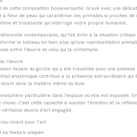
it
cal de cette composition bouleversante. Gravé avec une délicate
ité à fleur de peau qui caractérise ces primates si proches d
ntime et troublante qui interroge notre propre humanité.
ancolie contemporaine, qui fait écho à la situation critique 
forme le tableau en bien plus qu’une représentation animalièr
use entre l’œuvre et celui qui la contemple.
de l’œuvre
ssion faciale du gorille qui a été travaillée avec une justes
détail anatomique contribue à la présence extraordinaire qui 
, vivant dans la matière même du bois.
tmosphère particulière dans l’espace où elle est exposée. O
 chose. C’est cette capacité à susciter l’émotion et la réflexi
e véritable œuvre d’art engagée.
iau vivant pour l’art
t sa texture uniques