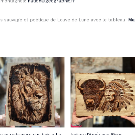
es montagnes:
nationalgeographic.fr
rs sauvage et poétique de Louve de Lune avec le tableau
Mar
on pyrogravure sur bois « Le
Indien d’Amérique Bison