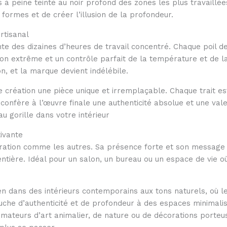
is à peine teinté au noir profond des zones les plus travaillé
formes et de créer l’illusion de la profondeur.
artisanal
te des dizaines d’heures de travail concentré. Chaque poil de
on extrême et un contrôle parfait de la température et de l
n, et la marque devient indélébile.
e création une pièce unique et irremplaçable. Chaque trait est
é confère à l’œuvre finale une authenticité absolue et une va
u gorille dans votre intérieur
ivante
oration comme les autres. Sa présence forte et son message 
entière. Idéal pour un salon, un bureau ou un espace de vie où
en dans des intérieurs contemporains aux tons naturels, où l
uche d’authenticité et de profondeur à des espaces minimalist
amateurs d’art animalier, de nature ou de décorations porteu