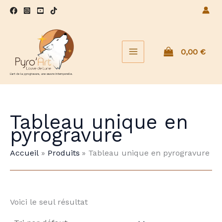
Aller
au
contenu
0,00
€
L'art de la pyrogravure, une œuvre intemporelle.
Tableau unique en
pyrogravure
Accueil
Produits
Tableau unique en pyrogravure
Voici le seul résultat