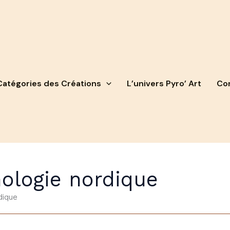
Catégories des Créations
L’univers Pyro’ Art
Con
ologie nordique
dique