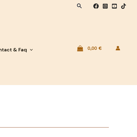
Rechercher
0,00
€
tact & Faq