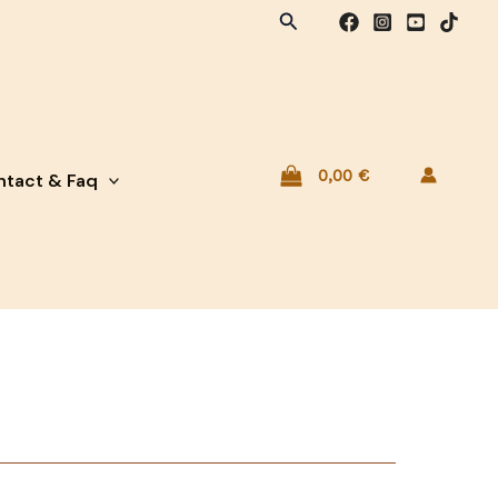
Rechercher
0,00
€
tact & Faq