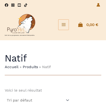
Aller
au
contenu
0,00
€
L'art de la pyrogravure, une œuvre intemporelle.
Natif
Accueil
Produits
Natif
Voici le seul résultat