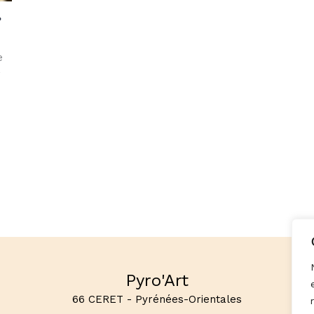
»
e
r
Pyro'Art
66 CERET - Pyrénées-Orientales