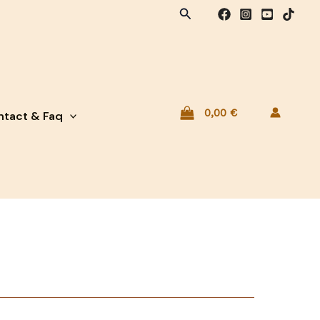
Rechercher
0,00
€
tact & Faq