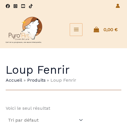
Aller
au
contenu
0,00
€
L'art de la pyrogravure, une œuvre intemporelle.
Loup Fenrir
Accueil
Produits
Loup Fenrir
Voici le seul résultat