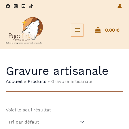
Aller
au
contenu
0,00
€
L'art de la pyrogravure, une œuvre intemporelle.
Gravure artisanale
Accueil
Produits
Gravure artisanale
Voici le seul résultat