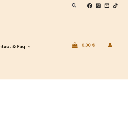
Rechercher
0,00
€
tact & Faq